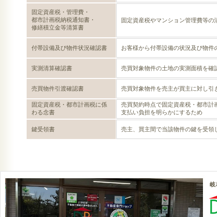
固定資産税・管理費・
都市計画税納税通知書・
固定資産税やマンション管理費等の
修繕積立金等清算書
付帯設備及び物件状況確認書
お客様から付帯設備の状況及び物件
実測清算確認書
売買対象物件の土地の実測面積を確
売買物件引渡確認書
売買対象物件を売主が買主に対し引
固定資産税・都市計画税に係
売買契約時点で固定資産税・都市計
わる念書
支払い負担を明らかにするため
鍵受領書
売主、買主間で当該物件の鍵を受領
岐