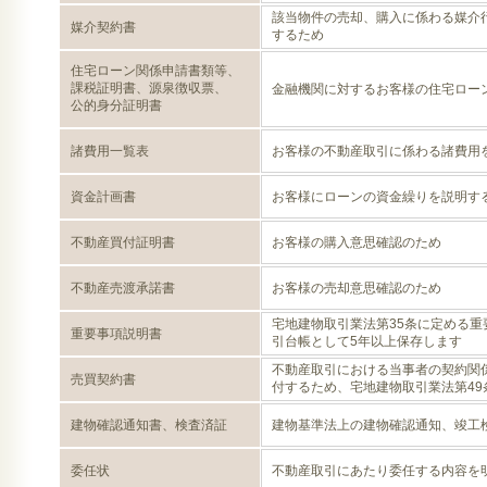
該当物件の売却、購入に係わる媒介
媒介契約書
するため
住宅ローン関係申請書類等、
課税証明書、源泉徴収票、
金融機関に対するお客様の住宅ロー
公的身分証明書
諸費用一覧表
お客様の不動産取引に係わる諸費用
資金計画書
お客様にローンの資金繰りを説明す
不動産買付証明書
お客様の購入意思確認のため
不動産売渡承諾書
お客様の売却意思確認のため
宅地建物取引業法第35条に定める重
重要事項説明書
引台帳として5年以上保存します
不動産取引における当事者の契約関
売買契約書
付するため、宅地建物取引業法第49
建物確認通知書、検査済証
建物基準法上の建物確認通知、竣工
委任状
不動産取引にあたり委任する内容を