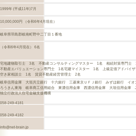
1999年 (平成11年)7月
10,000,000円 （令和6年4月現在）
岐阜県羽島郡岐南町野中二丁目１番地
（令和6年4月現在） 6名
宅地建物取引士 3名 不動産コンサルティングマスター 1名 相続対策専門士 
不動産エバリュエーション専門士 1名宅建マイスター 1名 上級定借アドバイザ
空き家相談士 1名 賃貸不動産経営管理士 2名
岐阜信用金庫 大垣共立銀行 十六銀行 三菱東京ＵＦＪ銀行 みずほ銀行 イオ
ろうきん東海 岐阜商工信用組合 東濃信用金庫 西濃信用金庫 大垣信用金庫 J
独立行政法人住宅金融支援機構
058-249-4181
058-249-4182
info@net-brain.jp