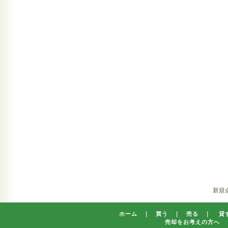
新規
ホーム
｜
買う
｜
売る
｜
貸
売却をお考えの方へ